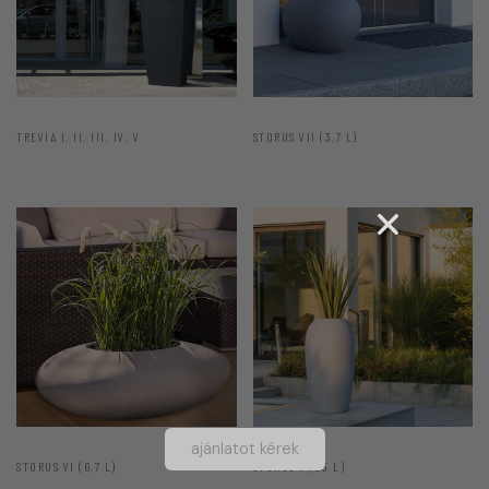
TREVIA I, II, III, IV, V
STORUS VII (3,7 L)
ajánlatot kérek
STORUS VI (6,7 L)
STORUS V (23 L)