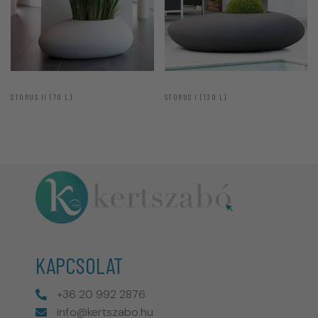
STORUS II (70 L)
STORUS I (130 L)
KAPCSOLAT
+36 20 992 2876
info@kertszabo.hu