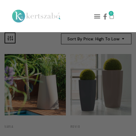
0
Sort By Price: High To Low
VARIA
ROVIO