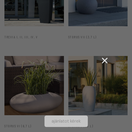
TREVIA I, II, III, IV, V
STORUS VII (3,7 L)
ajánlatot kérek
STORUS VI (6,7 L)
STORUS V (23 L)