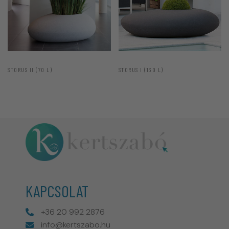
STORUS II (70 L)
STORUS I (130 L)
KAPCSOLAT
+36 20 992 2876
info@kertszabo.hu