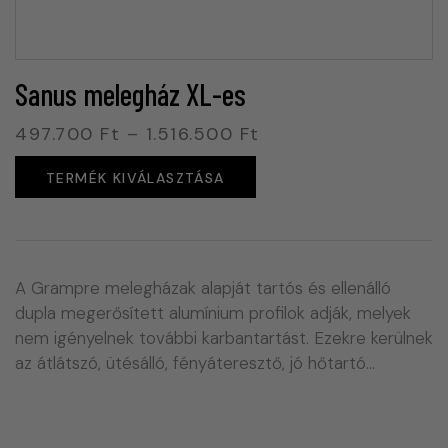
Sanus melegház XL-es
497.700
Ft
–
1.516.500
Ft
TERMÉK KIVÁLASZTÁSA
A Grampre melegházak alapját tartós és ellenálló
dupla megerősített alumínium profilok adják, melyek
nem igényelnek további karbantartást. Ezekre kerülnek
az átlátszó, ütésálló, fényáteresztő, jó hőtartó…