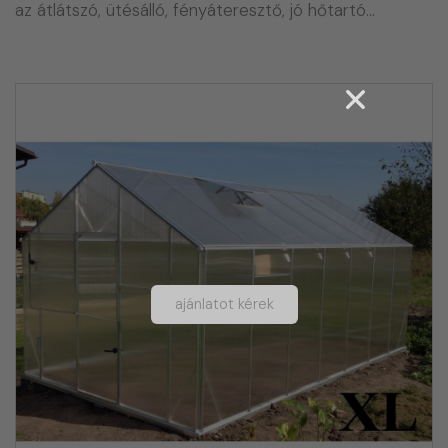
az átlátszó, ütésálló, fényáteresztő, jó hőtartó…
ajánlatot kérek