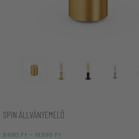
SPIN ÁLLVÁNYEMELŐ
9.990
Ft
–
13.990
Ft