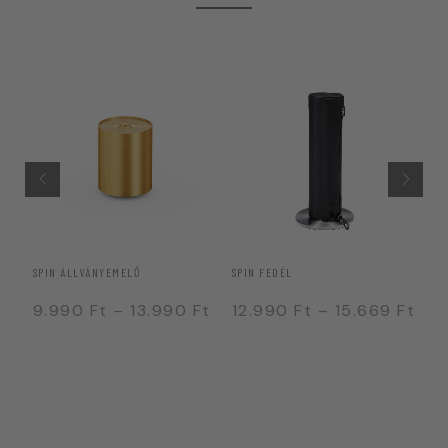
SPIN ÁLLVÁNYEMELŐ
SPIN FEDÉL
ASZ
Ft
9.990
Ft
–
13.990
Ft
12.990
Ft
–
15.669
Ft
6
7