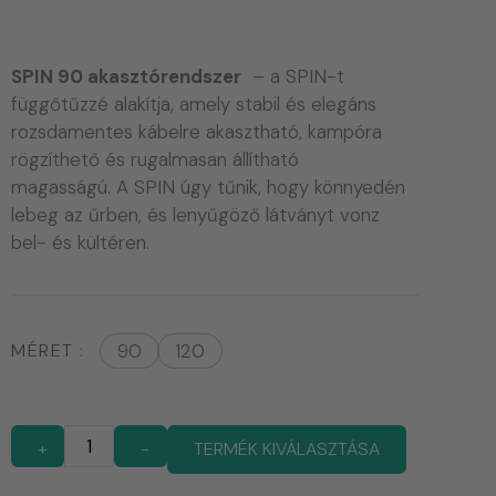
SPIN 90 akasztórendszer
– a SPIN-t
függőtűzzé alakítja, amely stabil és elegáns
rozsdamentes kábelre akasztható, kampóra
rögzíthető és rugalmasan állítható
magasságú. A SPIN úgy tűnik, hogy könnyedén
lebeg az űrben, és lenyűgöző látványt vonz
bel- és kültéren.
MÉRET
90
120
+
-
TERMÉK KIVÁLASZTÁSA