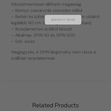
fokozatmentesen állítható magasság
– Könnyű csavarozás szerszám nélkül
– Beltéri és kültéri használatra (minden oldalról
ajánlatot kérek
legalább 60 cm távolságot kell biztosítani)
– Rozsdamentes acélból készült
– Alkalmas: SPIN 90 és SPIN 900
– Szín: ezüst
Megjegyzés: A SPIN lángörvény nem része a
szállítási terjedelemnek.
Related Products