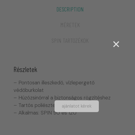
DESCRIPTION
MÉRETEK
SPIN TARTOZÉKOK
Részletek
– Pontosan illeszkedő, vízlepergető
védőburkolat
– Húzózsinórral a biztonságos rögzítéshez
– Tartós poliészter-nylon keverék
ajánlatot kérek
– Alkalmas: SPIN 90 és 120