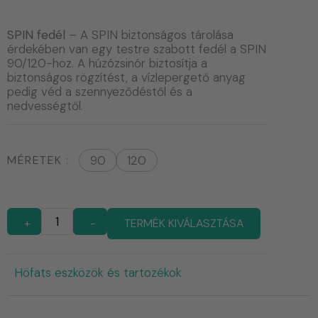
SPIN fedél
– A SPIN biztonságos tárolása
érdekében van egy testre szabott fedél a SPIN
90/120-hoz. A húzózsinór biztosítja a
biztonságos rögzítést, a vízlepergető anyag
pedig véd a szennyeződéstől és a
nedvességtől.
MÉRETEK
90
120
+
-
TERMÉK KIVÁLASZTÁSA
Höfats eszközök és tartozékok