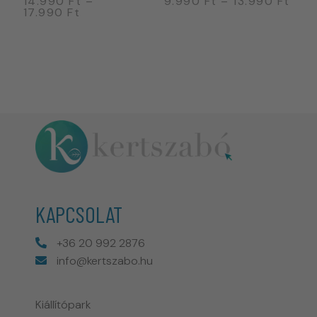
14.990
Ft
–
9.990
Ft
–
13.990
Ft
2
17.990
Ft
2
KAPCSOLAT
+36 20 992 2876
info@kertszabo.hu
Kiállítópark