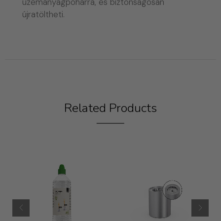
üzemanyagpohárra, és biztonságosan
újratöltheti.
Related Products