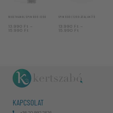
BIOETHANOL SPIN 900-1200
SPIN 900 | 1200 ÁTALAKÍTÓ
ASZ
Ft
13.990
Ft
–
13.990
Ft
–
6
15.990
Ft
15.990
Ft
7
KAPCSOLAT
+36 20 992 2876