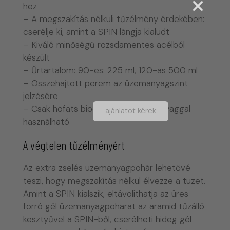
hez
– A megszakítás nélküli tűzélmény érdekében:
cserélje ki, amint a SPIN lángja kialudt
– Kiváló minőségű rozsdamentes acélból
készült
– Űrtartalom: 90-es: 225 ml, 120-as 500 ml
– Összehajtott perem az üzemanyagszint
jelzésére
– Csak höfats bioetanol gél üzemanyaggal
ajánlatot kérek
használható
A végtelen tűzélményért
Az extra zselés üzemanyagpohár lehetővé
teszi, hogy megszakítás nélkül élvezze a tüzet.
Amint a SPIN kialszik, eltávolíthatja az üres
forró gél üzemanyagpoharat az aramid tűzálló
kesztyűvel a SPIN-ből, cserélheti hideg gél