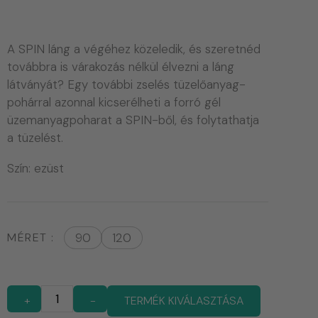
A SPIN láng a végéhez közeledik, és szeretnéd
továbbra is várakozás nélkül élvezni a láng
látványát? Egy további zselés tüzelőanyag-
pohárral azonnal kicserélheti a forró gél
üzemanyagpoharat a SPIN-ből, és folytathatja
a tüzelést.
Szín: ezüst
MÉRET
90
120
+
-
TERMÉK KIVÁLASZTÁSA