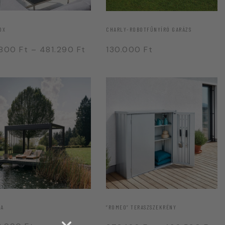
OX
CHARLY-ROBOTFŰNYÍRÓ GARÁZS
.800
Ft
–
481.290
Ft
130.000
Ft
LA
“ROMEO” TERASZSZEKRÉNY