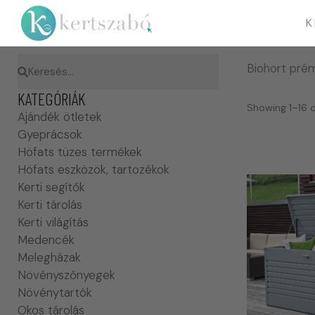
K
Biohort prém
KATEGÓRIÁK
Showing 1–16 o
Ajándék ötletek
Gyeprácsok
Höfats tüzes termékek
Höfats eszközök, tartozékok
Kerti segítők
Kerti tárolás
Kerti világítás
Medencék
Melegházak
Növényszőnyegek
Növénytartók
Okos tárolás