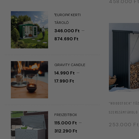
458.000
F
"EUROPA" KERTI
TÁROLÓ
–
346.000
Ft
874.690
Ft
GRAVITY CANDLE
–
14.990
Ft
17.990
Ft
“WOODSTOCK” TŰZ
SZERSZÁMTÁROLÓ
FREIZEITBOX
–
115.000
Ft
253.000
Ft
312.290
Ft