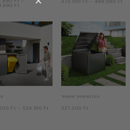
8.990
Ft
–
372.100
Ft
–
498.590
Ft
8.890
Ft
UO
“MONAMI” KOMPOSZTÁLÓ
.200
Ft
–
528.190
Ft
327.300
Ft