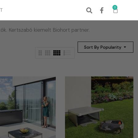
0
T
ók. Kertszabó kiemelt Biohort partner.
Sort By Popularity