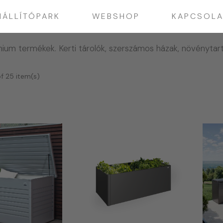
IÁLLÍTÓPARK
WEBSHOP
KAPCSOLA
ium termékek. Kerti tárolók, szerszámos házak, növénytart
f 25 item(s)