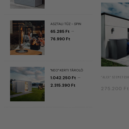
ASZTALI TŰZ - SPIN
–
65.285
Ft
76.990
Ft
"NEO" KERTI TÁROLÓ
–
“ALEX” SZEMETES
1.042.250
Ft
2.315.390
Ft
275.200
Ft