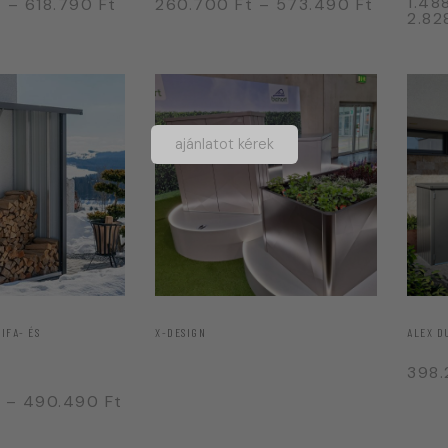
1.48
t
–
618.790
Ft
260.700
Ft
–
573.490
Ft
2.82
ajánlatot kérek
IFA- ÉS
X-DESIGN
ALEX D
398
–
490.490
Ft