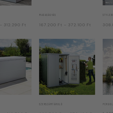
MAGASÁGYÁS
STYLEB
–
312.290
Ft
167.200
Ft
–
372.100
Ft
308
SZERSZÁMTÁROLÓ
PERGO