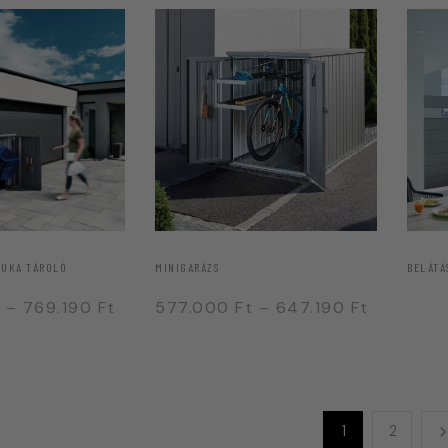
KUKA TÁROLÓ
MINIGARÁZS
BELÁTÁ
–
769.190
Ft
577.000
Ft
–
647.190
Ft
1
2