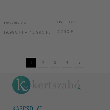
BOWL HOOK SET
BOWL GRILL RÁCS
4.290
Ft
19.990
Ft
–
42.990
Ft
1
2
3
4
KAPCSOLAT