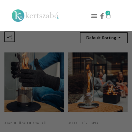
0
Default Sorting
ARAMID TŰZÁLLÓ KESZTYŰ
ASZTALI TŰZ – SPIN