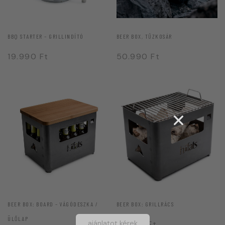
BBQ STARTER – GRILLINDÍTÓ
BEER BOX, TŰZKOSÁR
19.990
Ft
50.990
Ft
BEER BOX: BOARD – VÁGÓDESZKA /
BEER BOX: GRILLRÁCS
ÜLŐLAP
ajánlatot kérek
12.990
Ft