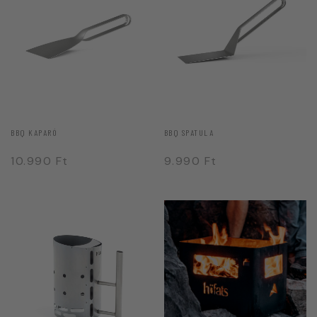
BBQ KAPARÓ
BBQ SPATULA
10.990
Ft
9.990
Ft