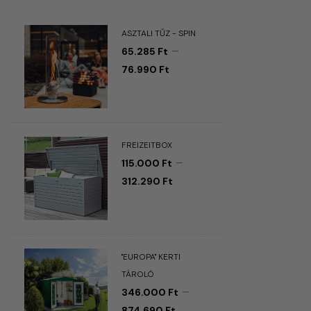
ASZTALI TŰZ - SPIN
–
65.285
Ft
76.990
Ft
FREIZEITBOX
–
115.000
Ft
312.290
Ft
"EUROPA" KERTI
TÁROLÓ
–
346.000
Ft
874.690
Ft