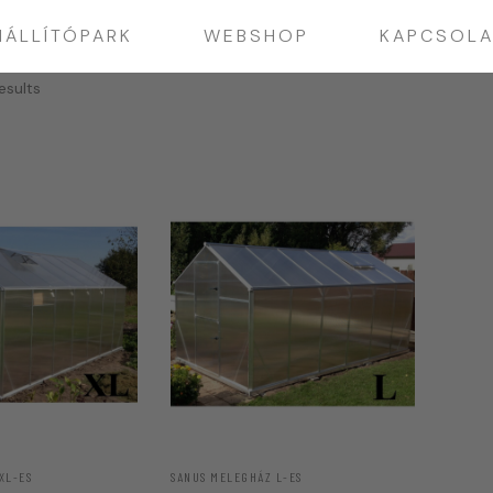
IÁLLÍTÓPARK
WEBSHOP
KAPCSOLA
esults
XL-ES
SANUS MELEGHÁZ L-ES