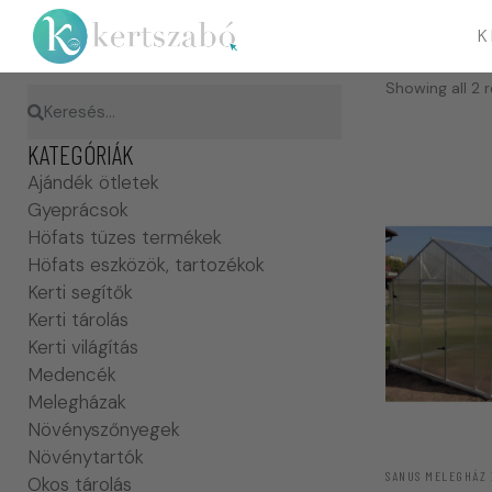
K
Showing all 2 r
KATEGÓRIÁK
Ajándék ötletek
Gyeprácsok
Höfats tüzes termékek
Höfats eszközök, tartozékok
Kerti segítők
Kerti tárolás
Kerti világítás
Medencék
Melegházak
Növényszőnyegek
Növénytartók
SANUS MELEGHÁZ 
Okos tárolás