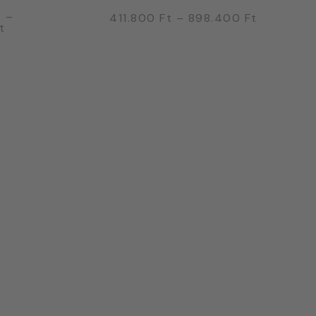
t
–
411.800
Ft
–
898.400
Ft
t