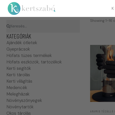
K
Showing 1–16 o
KATEGÓRIÁK
Ajándék ötletek
Gyeprácsok
Höfats tüzes termékek
Höfats eszközök, tartozékok
Kerti segítők
Kerti tárolás
Kerti világítás
Medencék
Melegházak
Növényszőnyegek
Növénytartók
ARAMID TŰZÁLLÓ 
Okos tárolás