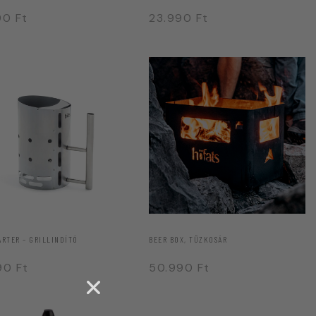
990
Ft
23.990
Ft
ARTER – GRILLINDÍTÓ
BEER BOX, TŰZKOSÁR
990
Ft
50.990
Ft