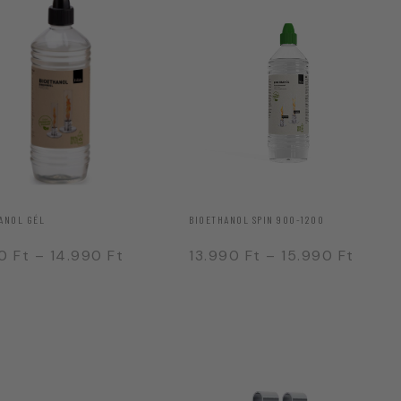
ANOL GÉL
BIOETHANOL SPIN 900-1200
90
Ft
–
14.990
Ft
13.990
Ft
–
15.990
Ft