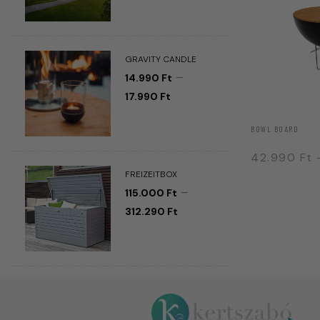
GRAVITY CANDLE
–
14.990
Ft
17.990
Ft
BOWL BOARD
42.990
Ft
FREIZEITBOX
–
115.000
Ft
312.290
Ft