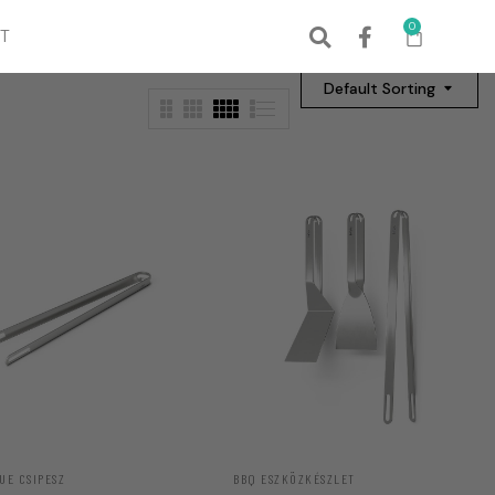
0
T
Default Sorting
UE CSIPESZ
BBQ ESZKÖZKÉSZLET