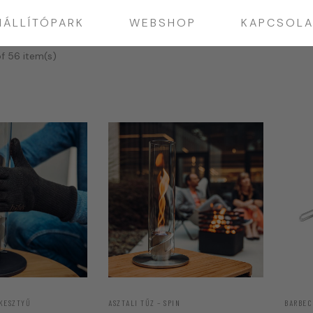
IÁLLÍTÓPARK
WEBSHOP
KAPCSOLA
f 56 item(s)
KESZTYŰ
ASZTALI TŰZ – SPIN
BARBEC