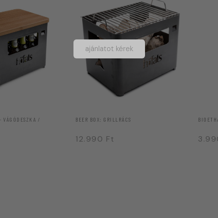
ajánlatot kérek
– VÁGÓDESZKA /
BEER BOX: GRILLRÁCS
BIOETH
12.990
Ft
3.9