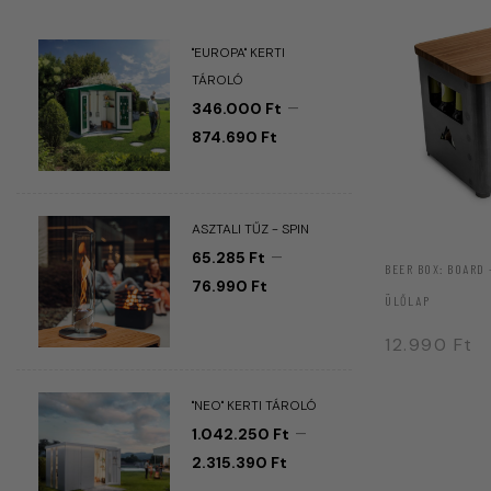
"EUROPA" KERTI
TÁROLÓ
–
346.000
Ft
874.690
Ft
ASZTALI TŰZ - SPIN
–
65.285
Ft
BEER BOX: BOARD 
76.990
Ft
ÜLŐLAP
12.990
Ft
"NEO" KERTI TÁROLÓ
–
1.042.250
Ft
2.315.390
Ft