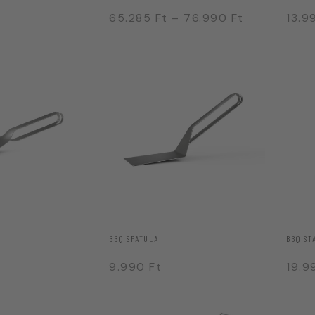
65.285
Ft
–
76.990
Ft
13.
BBQ SPATULA
BBQ ST
9.990
Ft
19.