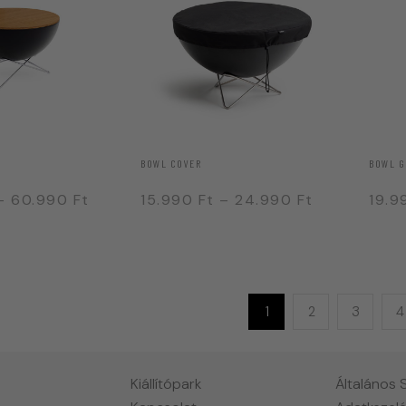
BOWL COVER
BOWL G
–
60.990
Ft
15.990
Ft
–
24.990
Ft
19.
1
2
3
4
Kiállítópark
Általános 