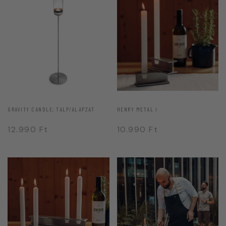
GRAVITY CANDLE: TALP/ALAPZAT
HENRY METAL I
12.990
Ft
10.990
Ft