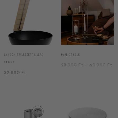
LÁNGON GRILLEZETT LAZAC
OVAL CANDLE
DESZKA
28.990
Ft
–
40.990
Ft
32.990
Ft