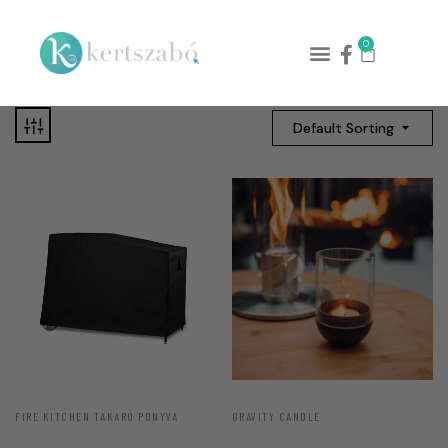
0
Default Sorting
FIRE KITCHEN TAKARÓ PONYVA
GRAVITY CANDLE