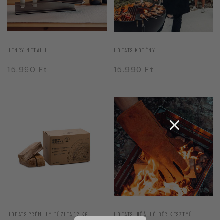
HENRY METAL II
HÖFATS KÖTÉNY
15.990
Ft
15.990
Ft
HÖFATS PRÉMIUM TŰZIFA 12 KG
HÖFATS: HŐÁLLÓ BŐR KESZTYŰ