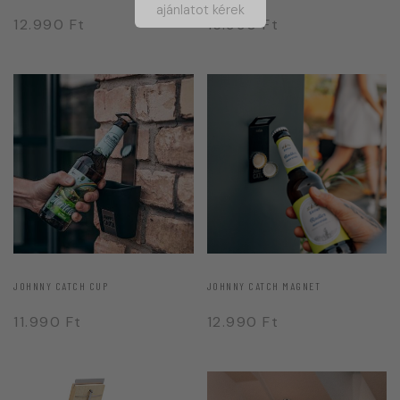
ajánlatot kérek
12.990
Ft
16.990
Ft
JOHNNY CATCH CUP
JOHNNY CATCH MAGNET
11.990
Ft
12.990
Ft