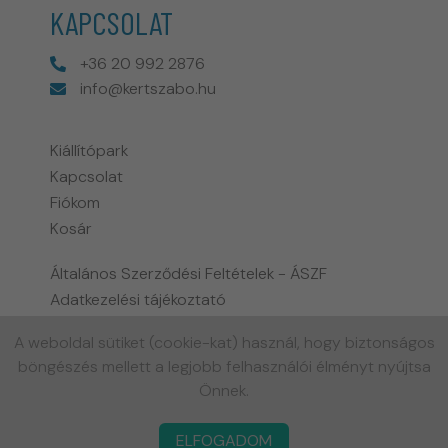
KAPCSOLAT
+36 20 992 2876
info@kertszabo.hu
Kiállítópark
Kapcsolat
Fiókom
Kosár
Általános Szerződési Feltételek - ÁSZF
Adatkezelési tájékoztató
Fizetési és szállítási információk
A weboldal sütiket (cookie-kat) használ, hogy biztonságos
Biohort garancia tájékoztató
böngészés mellett a legjobb felhasználói élményt nyújtsa
Gyakran ismételt kérdések
Önnek.
ELFOGADOM