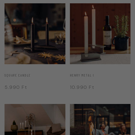
SQUARE CANDLE
HENRY METAL I
5.990
Ft
10.990
Ft