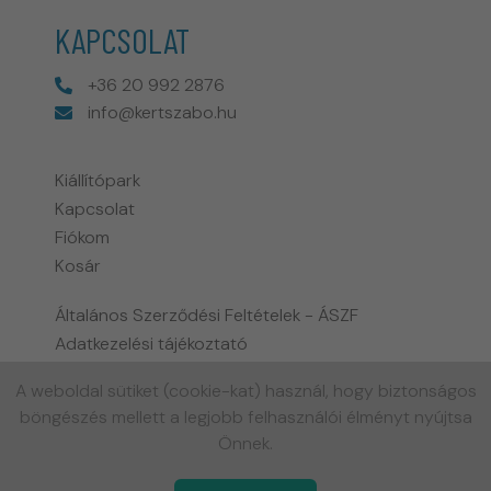
KAPCSOLAT
+36 20 992 2876
info@kertszabo.hu
Kiállítópark
Kapcsolat
Fiókom
Kosár
Általános Szerződési Feltételek - ÁSZF
Adatkezelési tájékoztató
Fizetési és szállítási információk
A weboldal sütiket (cookie-kat) használ, hogy biztonságos
Biohort garancia tájékoztató
böngészés mellett a legjobb felhasználói élményt nyújtsa
Gyakran ismételt kérdések
Önnek.