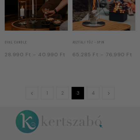
OVAL CANDLE
ASZTALI TŰZ – SPIN
28.990
Ft
–
40.990
Ft
65.285
Ft
–
76.990
Ft
1
2
3
4