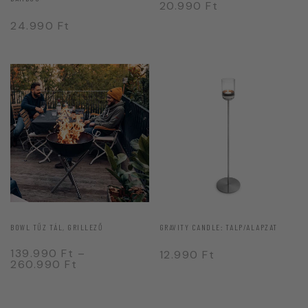
20.990
Ft
24.990
Ft
BOWL TŰZ TÁL, GRILLEZŐ
GRAVITY CANDLE: TALP/ALAPZAT
139.990
Ft
–
12.990
Ft
260.990
Ft