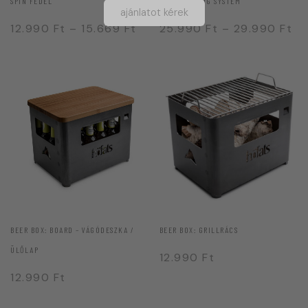
SPIN FEDÉL
SPIN HANGING SYSTEM
ajánlatot kérek
12.990
Ft
–
15.669
Ft
25.990
Ft
–
29.990
Ft
BEER BOX: BOARD – VÁGÓDESZKA /
BEER BOX: GRILLRÁCS
ÜLŐLAP
12.990
Ft
12.990
Ft