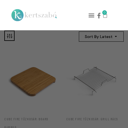
0
Sort By Latest
CUBE FIRE TŰZKOSÁR: BOARD
CUBE FIRE TŰZKOSÁR: GRILL RÁCS
BAMBOO