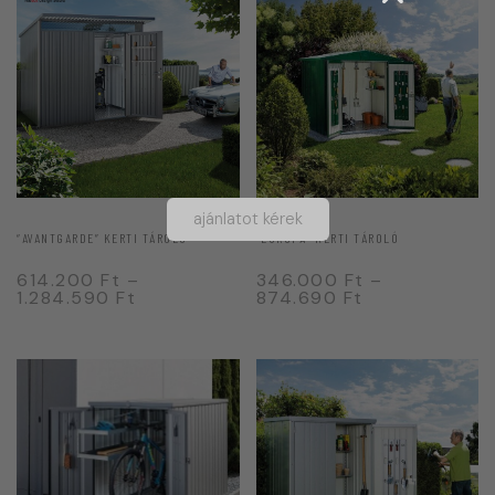
ajánlatot kérek
“AVANTGARDE” KERTI TÁROLÓ
“EUROPA” KERTI TÁROLÓ
614.200
Ft
–
346.000
Ft
–
1.284.590
Ft
874.690
Ft