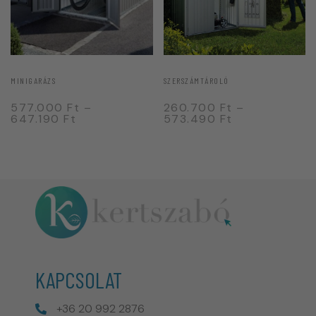
MINIGARÁZS
SZERSZÁMTÁROLÓ
577.000
Ft
–
260.700
Ft
–
647.190
Ft
573.490
Ft
KAPCSOLAT
+36 20 992 2876