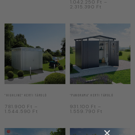
1.042.250
Ft
–
2.315.390
Ft
“PANORAMA” KERTI TÁROLÓ
“HIGHLINE” KERTI TÁROLÓ
931.100
Ft
–
781.900
Ft
–
1.559.790
Ft
1.544.590
Ft