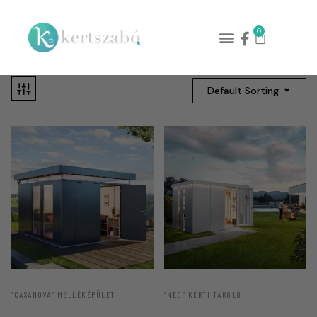
0
Default Sorting
“CASANOVA” MELLÉKÉPÜLET
“NEO” KERTI TÁROLÓ