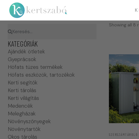
K
Showing all 8 r
KATEGÓRIÁK
Ajándék ötletek
Gyeprácsok
Höfats tüzes termékek
Höfats eszközök, tartozékok
Kerti segítők
Kerti tárolás
Kerti világítás
Medencék
Melegházak
Növényszőnyegek
Növénytartók
SZERSZÁMTÁROLÓ
Okos tárolás