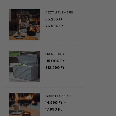
ASZTALI TŰZ - SPIN
–
65.285
Ft
76.990
Ft
FREIZEITBOX
–
115.000
Ft
312.290
Ft
GRAVITY CANDLE
–
14.990
Ft
17.990
Ft