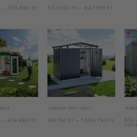
t
–
573.490
Ft
577.000
Ft
–
647.190
Ft
“PANORAMA” KERTI TÁROLÓ
TÁROLÓ
“AVANT
614
931.100
Ft
–
1.559.790
Ft
t
–
874.690
Ft
1.28