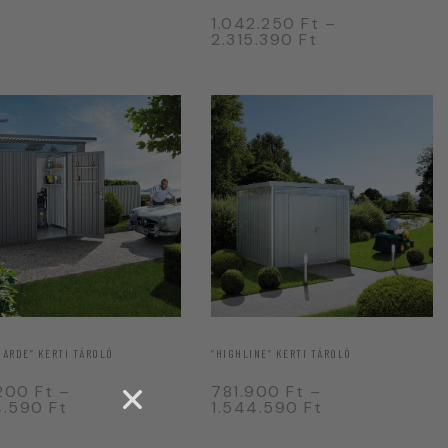
1.042.250
Ft
–
2.315.390
Ft
GARDE” KERTI TÁROLÓ
“HIGHLINE” KERTI TÁROLÓ
.200
Ft
–
781.900
Ft
–
4.590
Ft
1.544.590
Ft