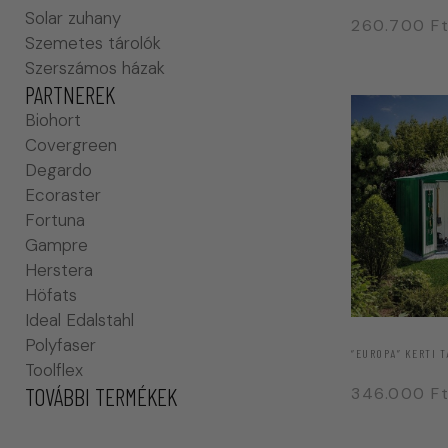
Solar zuhany
260.700
F
Szemetes tárolók
Szerszámos házak
PARTNEREK
Biohort
Covergreen
Degardo
Ecoraster
Fortuna
Gampre
Herstera
Höfats
Ideal Edalstahl
Polyfaser
“EUROPA” KERTI 
Toolflex
TOVÁBBI TERMÉKEK
346.000
F