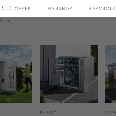
IÁLLÍTÓPARK
WEBSHOP
KAPCSOLA
esults
MINIGARÁZS
“CASAN