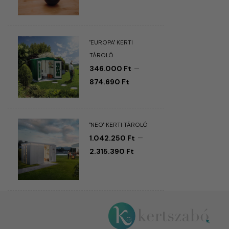
"EUROPA" KERTI
TÁROLÓ
–
346.000
Ft
874.690
Ft
"NEO" KERTI TÁROLÓ
–
1.042.250
Ft
2.315.390
Ft