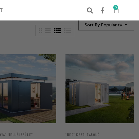
0
T
Sort By Popularity
OVA” MELLÉKÉPÜLET
“NEO” KERTI TÁROLÓ