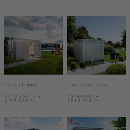
“NEO” KERTI TÁROLÓ
“HIGHLINE” KERTI TÁROLÓ
1.042.250
Ft
–
781.900
Ft
–
2.315.390
Ft
1.544.590
Ft