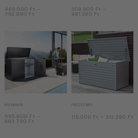
465.000
Ft
–
308.800
Ft
–
792.990
Ft
481.290
Ft
HIGHBOARD
FREIZEITBOX
595.600
Ft
–
115.000
Ft
–
312.290
Ft
863.790
Ft