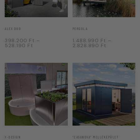
ALEX DUO
PERGOLA
398.200
Ft
–
1.488.990
Ft
–
528.190
Ft
2.828.890
Ft
X-DESIGN
“CASANOVA” MELLÉKÉPÜLET