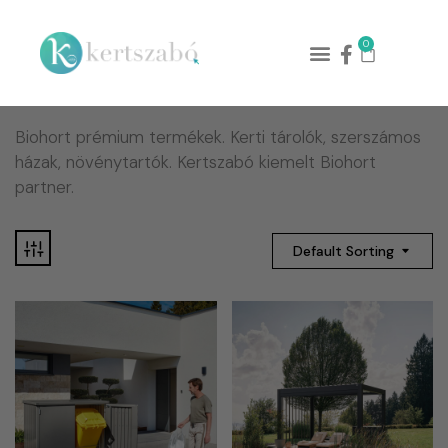
0
Biohort prémium termékek. Kerti tárolók, szerszámos
házak, növénytartók. Kertszabó kiemelt Biohort
partner.
Default Sorting