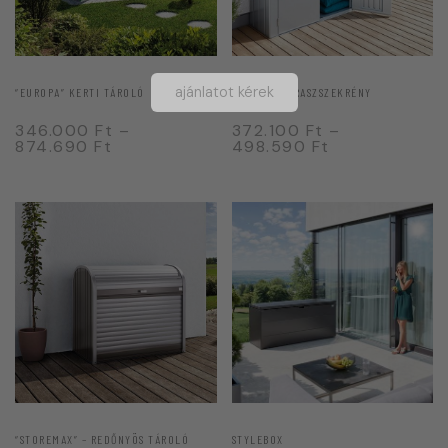
ajánlatot kérek
“EUROPA” KERTI TÁROLÓ
“ROMEO” TERASZSZEKRÉNY
346.000
Ft
–
372.100
Ft
–
874.690
Ft
498.590
Ft
“STOREMAX” – REDŐNYÖS TÁROLÓ
STYLEBOX