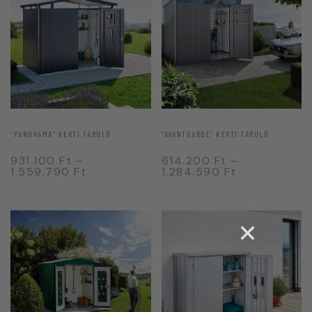
“PANORAMA” KERTI TÁROLÓ
“AVANTGARDE” KERTI TÁROLÓ
931.100
Ft
–
614.200
Ft
–
1.559.790
Ft
1.284.590
Ft