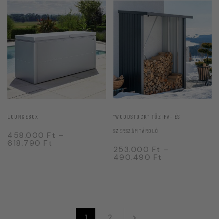
LOUNGEBOX
“WOODSTOCK” TŰZIFA- ÉS
SZERSZÁMTÁROLÓ
458.000
Ft
–
618.790
Ft
253.000
Ft
–
490.490
Ft
1
2