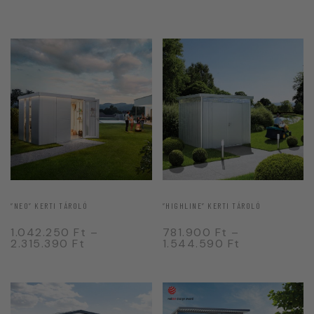
“NEO” KERTI TÁROLÓ
“HIGHLINE” KERTI TÁROLÓ
1.042.250
Ft
–
781.900
Ft
–
2.315.390
Ft
1.544.590
Ft