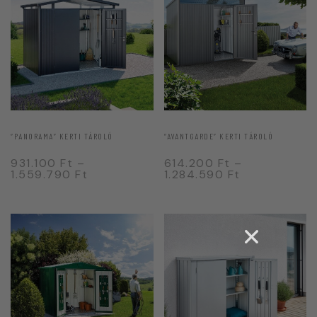
“PANORAMA” KERTI TÁROLÓ
“AVANTGARDE” KERTI TÁROLÓ
931.100
Ft
–
614.200
Ft
–
1.559.790
Ft
1.284.590
Ft