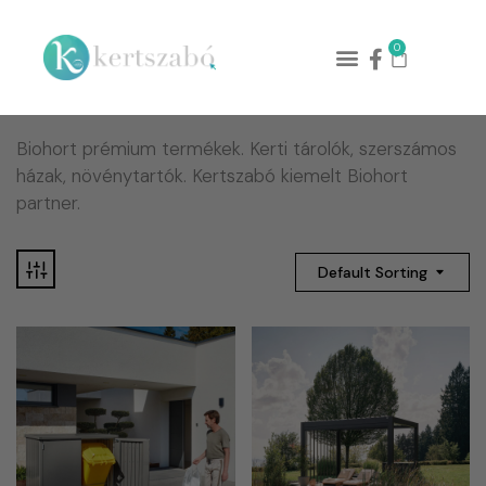
0
Biohort prémium termékek. Kerti tárolók, szerszámos
házak, növénytartók. Kertszabó kiemelt Biohort
partner.
Default Sorting