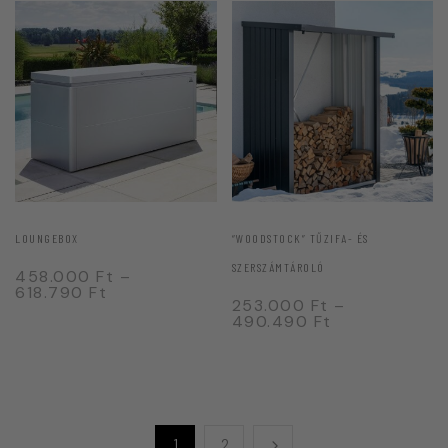
LOUNGEBOX
“WOODSTOCK” TŰZIFA- ÉS
SZERSZÁMTÁROLÓ
458.000
Ft
–
618.790
Ft
253.000
Ft
–
490.490
Ft
1
2