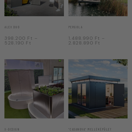
ALEX DUO
PERGOLA
398.200
Ft
–
1.488.990
Ft
–
528.190
Ft
2.828.890
Ft
X-DESIGN
“CASANOVA” MELLÉKÉPÜLET