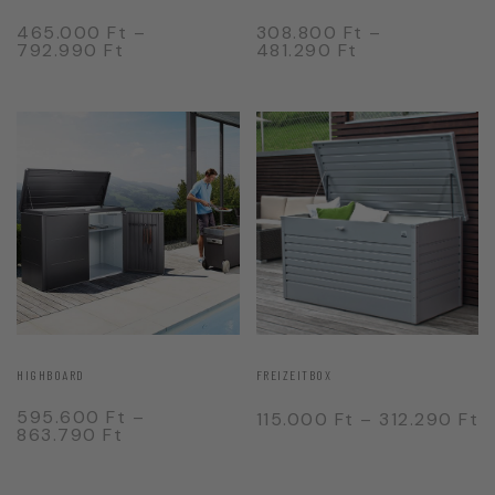
465.000
Ft
–
308.800
Ft
–
792.990
Ft
481.290
Ft
HIGHBOARD
FREIZEITBOX
595.600
Ft
–
115.000
Ft
–
312.290
Ft
863.790
Ft