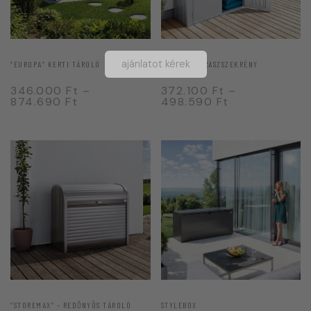
ajánlatot kérek
“EUROPA” KERTI TÁROLÓ
“ROMEO” TERASZSZEKRÉNY
346.000
Ft
–
372.100
Ft
–
874.690
Ft
498.590
Ft
“STOREMAX” – REDŐNYÖS TÁROLÓ
STYLEBOX