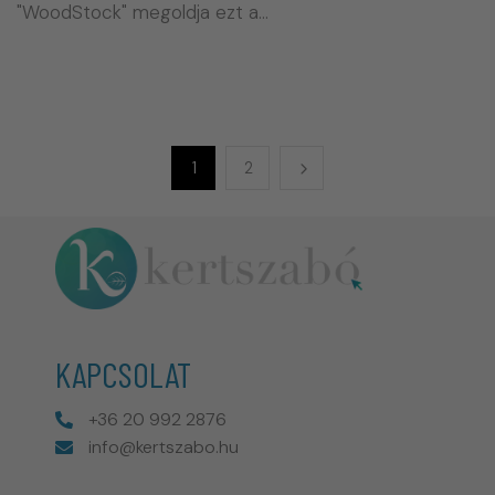
"WoodStock" megoldja ezt a…
1
2
KAPCSOLAT
+36 20 992 2876
info@kertszabo.hu