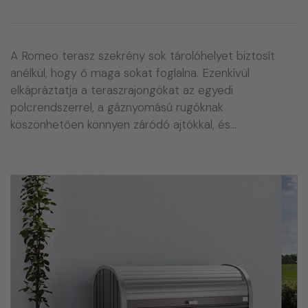
A Romeo terasz szekrény sok tárolóhelyet biztosít
anélkül, hogy ő maga sokat foglalna. Ezenkívül
elkápráztatja a teraszrajongókat az egyedi
polcrendszerrel, a gáznyomású rugóknak
köszönhetően könnyen záródó ajtókkal, és…