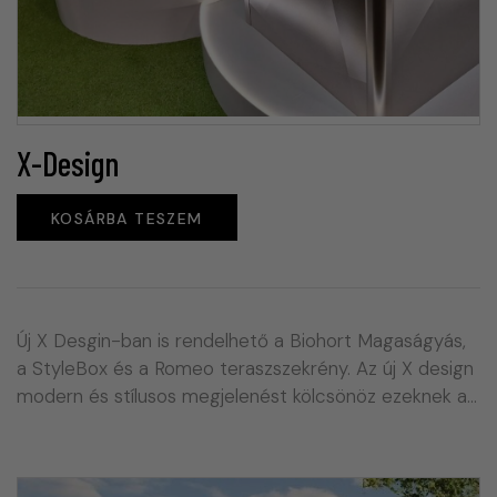
X-Design
KOSÁRBA TESZEM
Új X Desgin-ban is rendelhető a Biohort Magaságyás,
a StyleBox és a Romeo teraszszekrény. Az új X design
modern és stílusos megjelenést kölcsönöz ezeknek a…