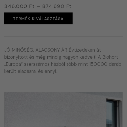
346.000
Ft
–
874.690
Ft
TERMÉK KIVÁLASZTÁSA
JÓ MINŐSÉG, ALACSONY ÁR Évtizedeken át
bizonyított és még mindig nagyon kedvelt! A Biohort
„Europa“ szerszámos házból több mint 150.000 darab
került eladásra, és ennyi…