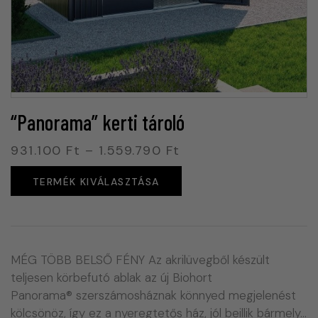
“Panorama” kerti tároló
931.100
Ft
–
1.559.790
Ft
TERMÉK KIVÁLASZTÁSA
MÉG TÖBB BELSŐ FÉNY Az akrilüvegből készült
teljesen körbefutó ablak az új Biohort
Panorama® szerszámosháznak könnyed megjelenést
kölcsönöz, így ez a nyeregtetős ház, jól beillik bármely…