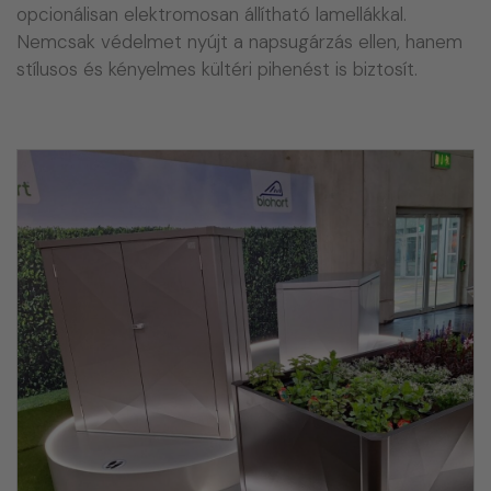
opcionálisan elektromosan állítható lamellákkal.
Nemcsak védelmet nyújt a napsugárzás ellen, hanem
stílusos és kényelmes kültéri pihenést is biztosít.