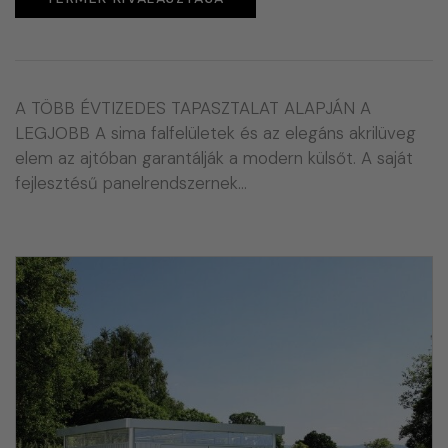
A TÖBB ÉVTIZEDES TAPASZTALAT ALAPJÁN A
LEGJOBB A sima falfelületek és az elegáns akrilüveg
elem az ajtóban garantálják a modern külsőt. A saját
fejlesztésű panelrendszernek…