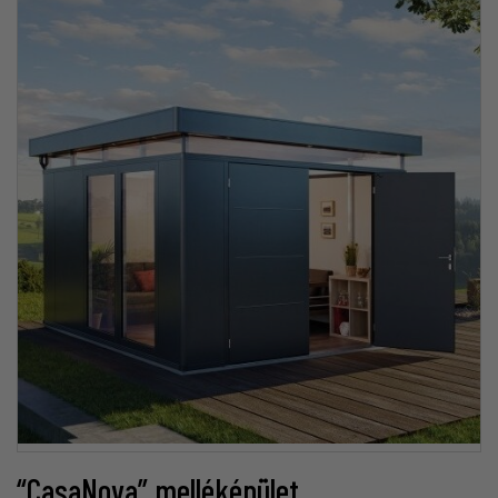
“CasaNova” melléképület