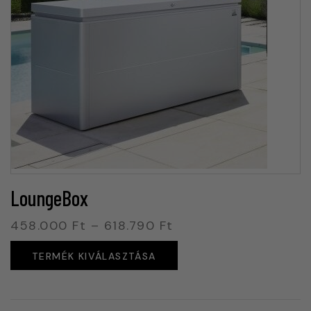
LoungeBox
458.000
Ft
–
618.790
Ft
TERMÉK KIVÁLASZTÁSA