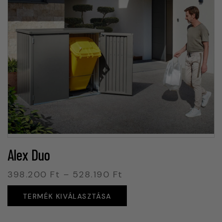
Alex Duo
398.200
Ft
–
528.190
Ft
TERMÉK KIVÁLASZTÁSA