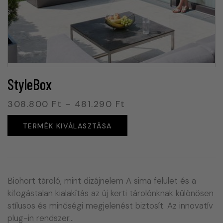
StyleBox
308.800
Ft
–
481.290
Ft
TERMÉK KIVÁLASZTÁSA
Biohort tároló, mint dizájnelem A sima felület és a
kifogástalan kialakítás az új kerti tárolónknak különösen
stílusos és minőségi megjelenést biztosít. Az innovatív
plug-in rendszer…