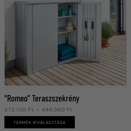
“Romeo” Teraszszekrény
372.100
Ft
–
498.590
Ft
TERMÉK KIVÁLASZTÁSA