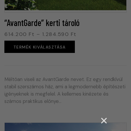
“AvantGarde” kerti tároló
614.200
Ft
–
1.284.590
Ft
TERMÉK KIVÁLASZTÁSA
Méltóan viseli az AvantGarde nevet. Ez egy rendkívül
stabil szerszámos ház, ami a legmodernebb építészeti
igényeknek is megfelel. A kellemes kinézete és
számos praktikus előnye…