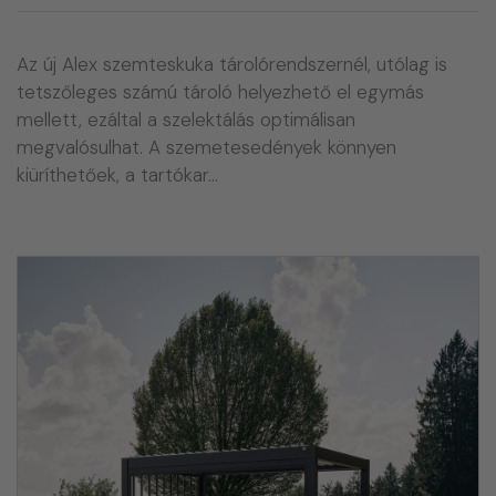
Az új Alex szemteskuka tárolórendszernél, utólag is
tetszőleges számú tároló helyezhető el egymás
mellett, ezáltal a szelektálás optimálisan
megvalósulhat. A szemetesedények könnyen
kiüríthetőek, a tartókar…