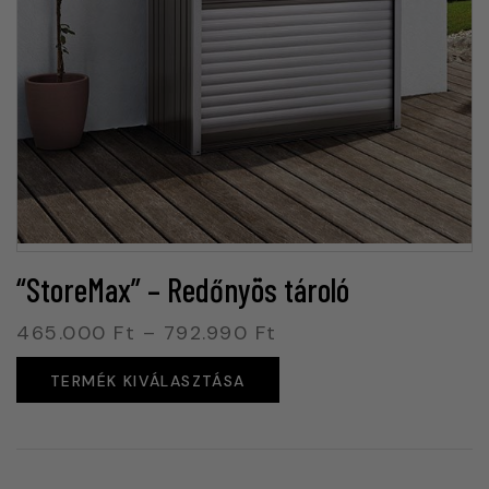
“StoreMax” – Redőnyös tároló
465.000
Ft
–
792.990
Ft
TERMÉK KIVÁLASZTÁSA