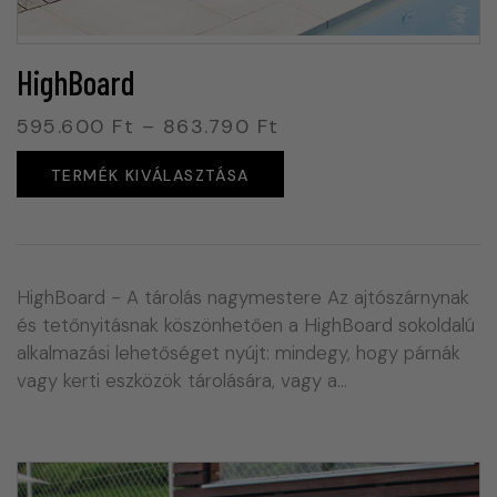
HighBoard
595.600
Ft
–
863.790
Ft
TERMÉK KIVÁLASZTÁSA
HighBoard - A tárolás nagymestere Az ajtószárnynak
és tetőnyitásnak köszönhetően a HighBoard sokoldalú
alkalmazási lehetőséget nyújt: mindegy, hogy párnák
vagy kerti eszközök tárolására, vagy a…