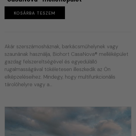
KOSÁRBA TESZEM
Akár szerszámosháznak, barkácsműhelynek vagy
szaunának használja, Biohort CasaNova® melléképület
gazdag felszereltségével és egyedülállő
rugalmasságával tökéletesen illeszkedik az Ön
elképzeléseihez. Mindegy, hogy multifunkcionális
tárolóhelyre vagy a…