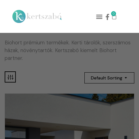
0
Biohort prémium termékek. Kerti tárolók, szerszámos
házak, növénytartók. Kertszabó kiemelt Biohort
partner.
Default Sorting