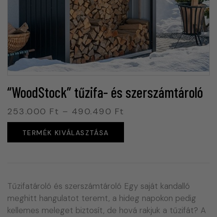
“WoodStock” tűzifa- és szerszámtároló
253.000
Ft
–
490.490
Ft
TERMÉK KIVÁLASZTÁSA
Tűzifatároló és szerszámtároló Egy saját kandalló
meghitt hangulatot teremt, a hideg napokon pedig
kellemes meleget biztosít, de hová rakjuk a tűzifát? A